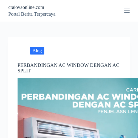
S
craiovaonline.com
k
Portal Berita Terpercaya
i
p
t
o
c
o
n
Blog
t
e
PERBANDINGAN AC WINDOW DENGAN AC
n
SPLIT
t