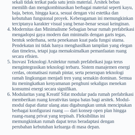
sekali tidak terikat pada satu jenis material. Arsitek bebas
memilih dan mengkombinasikan berbagai material seperti kayu,
baja, beton, hingga kaca, sesuai dengan visi estetika dan
kebutuhan fungsional proyek. Keberagaman ini memungkinkan
terciptanya karakter visual yang benar-benar sesuai keinginan.
Modernitas dan Minimalisme Sebagian besar rumah prefabrikasi
mengadopsi gaya modern dan minimalis dengan garis tegas,
bentuk sederhana, serta penekanan kuat pada fungsi utama.
Pendekatan ini tidak hanya menghasilkan tampilan yang elegan
dan timeless, tetapi juga memaksimalkan pemanfaatan ruang
secara efisien.
Inovasi Teknologi Arsitektur rumah prefabrikasi juga terus
mengintegrasikan teknologi terbaru. Sistem manajemen energi
cerdas, otomatisasi rumah pintar, serta penerapan teknologi
ramah lingkungan menjadi tren yang semakin dominan. Semua
itu meningkatkan kenyamanan penghuni sekaligus menekan
konsumsi energi secara signifikan.
Modularitas yang Kreatif Sifat modular pada rumah prefabrikasi
memberikan ruang kreativitas tanpa batas bagi arsitek. Modul-
modul dapat diatur ulang atau digabungkan untuk menciptakan
berbagai konfigurasi ruang — dari konsep open plan hingga
ruang-ruang privat yang terpisah. Fleksibilitas ini
memungkinkan rumah dapat terus beradaptasi dengan
perubahan kebutuhan keluarga di masa depan.