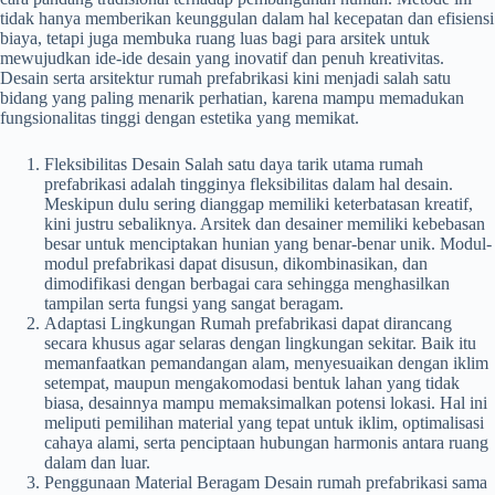
tidak hanya memberikan keunggulan dalam hal kecepatan dan efisiensi
biaya, tetapi juga membuka ruang luas bagi para arsitek untuk
mewujudkan ide-ide desain yang inovatif dan penuh kreativitas.
Desain serta arsitektur rumah prefabrikasi kini menjadi salah satu
bidang yang paling menarik perhatian, karena mampu memadukan
fungsionalitas tinggi dengan estetika yang memikat.
Fleksibilitas Desain Salah satu daya tarik utama rumah
prefabrikasi adalah tingginya fleksibilitas dalam hal desain.
Meskipun dulu sering dianggap memiliki keterbatasan kreatif,
kini justru sebaliknya. Arsitek dan desainer memiliki kebebasan
besar untuk menciptakan hunian yang benar-benar unik. Modul-
modul prefabrikasi dapat disusun, dikombinasikan, dan
dimodifikasi dengan berbagai cara sehingga menghasilkan
tampilan serta fungsi yang sangat beragam.
Adaptasi Lingkungan Rumah prefabrikasi dapat dirancang
secara khusus agar selaras dengan lingkungan sekitar. Baik itu
memanfaatkan pemandangan alam, menyesuaikan dengan iklim
setempat, maupun mengakomodasi bentuk lahan yang tidak
biasa, desainnya mampu memaksimalkan potensi lokasi. Hal ini
meliputi pemilihan material yang tepat untuk iklim, optimalisasi
cahaya alami, serta penciptaan hubungan harmonis antara ruang
dalam dan luar.
Penggunaan Material Beragam Desain rumah prefabrikasi sama