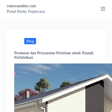
S
craiovaonline.com
k
Portal Berita Terpercaya
i
p
t
o
c
o
n
Blog
t
e
Peraturan dan Persyaratan Perizinan untuk Rumah
n
Prefabrikasi
t