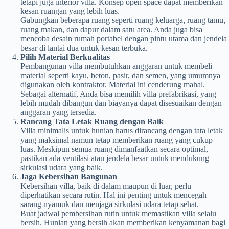
tetapi juga interior villa. Konsep open space dapat memberikan
kesan ruangan yang lebih luas.
Gabungkan beberapa ruang seperti ruang keluarga, ruang tamu,
ruang makan, dan dapur dalam satu area. Anda juga bisa
mencoba desain rumah portabel dengan pintu utama dan jendela
besar di lantai dua untuk kesan terbuka.
Pilih Material Berkualitas
Pembangunan villa membutuhkan anggaran untuk membeli
material seperti kayu, beton, pasir, dan semen, yang umumnya
digunakan oleh kontraktor. Material ini cenderung mahal.
Sebagai alternatif, Anda bisa memilih villa prefabrikasi, yang
lebih mudah dibangun dan biayanya dapat disesuaikan dengan
anggaran yang tersedia.
Rancang Tata Letak Ruang dengan Baik
Villa minimalis untuk hunian harus dirancang dengan tata letak
yang maksimal namun tetap memberikan ruang yang cukup
luas. Meskipun semua ruang dimanfaatkan secara optimal,
pastikan ada ventilasi atau jendela besar untuk mendukung
sirkulasi udara yang baik.
Jaga Kebersihan Bangunan
Kebersihan villa, baik di dalam maupun di luar, perlu
diperhatikan secara rutin. Hal ini penting untuk mencegah
sarang nyamuk dan menjaga sirkulasi udara tetap sehat.
Buat jadwal pembersihan rutin untuk memastikan villa selalu
bersih. Hunian yang bersih akan memberikan kenyamanan bagi