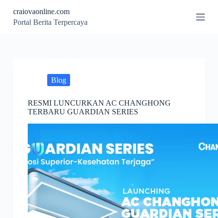
S
craiovaonline.com
k
Portal Berita Terpercaya
i
p
t
o
c
o
n
Blog
t
e
RESMI LUNCURKAN AC CHANGHONG
n
TERBARU GUARDIAN SERIES
t