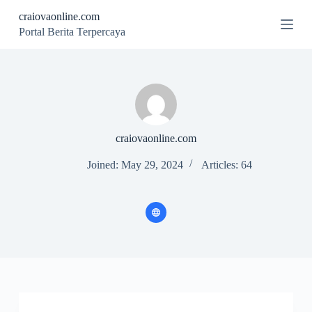
S
craiovaonline.com
k
Portal Berita Terpercaya
i
p
t
o
c
o
n
t
e
craiovaonline.com
n
t
Joined: May 29, 2024
Articles: 64