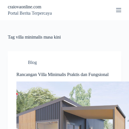
S
craiovaonline.com
k
Portal Berita Terpercaya
i
p
t
o
c
Tag
villa minimalis masa kini
o
n
t
e
n
Blog
t
Rancangan Villa Minimalis Praktis dan Fungsional