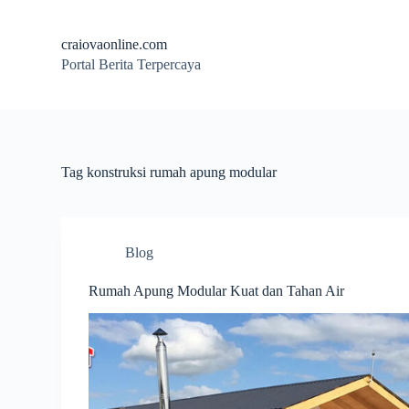
S
k
craiovaonline.com
i
Portal Berita Terpercaya
p
t
o
c
o
n
t
Tag
konstruksi rumah apung modular
e
n
t
Blog
Rumah Apung Modular Kuat dan Tahan Air