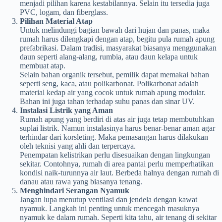
menjadi pilihan karena kestabilannya. Selain itu tersedia juga
PVC, logam, dan fiberglass.
Pilihan Material Atap
Untuk melindungi bagian bawah dari hujan dan panas, maka
rumah harus dilengkapi dengan atap, begitu pula rumah apung
prefabrikasi. Dalam tradisi, masyarakat biasanya menggunakan
daun seperti alang-alang, rumbia, atau daun kelapa untuk
membuat atap.
Selain bahan organik tersebut, pemilik dapat memakai bahan
seperti seng, kaca, atau polikarbonat. Polikarbonat adalah
material kedap air yang cocok untuk rumah apung modular.
Bahan ini juga tahan terhadap suhu panas dan sinar UV.
Instalasi Listrik yang Aman
Rumah apung yang berdiri di atas air juga tetap membutuhkan
suplai listrik. Namun instalasinya harus benar-benar aman agar
terhindar dari korsleting. Maka pemasangan harus dilakukan
oleh teknisi yang ahli dan terpercaya.
Penempatan kelistrikan perlu disesuaikan dengan lingkungan
sekitar. Contohnya, rumah di area pantai perlu memperhatikan
kondisi naik-turunnya air laut. Berbeda halnya dengan rumah di
danau atau rawa yang biasanya tenang.
Menghindari Serangan Nyamuk
Jangan lupa menutup ventilasi dan jendela dengan kawat
nyamuk. Langkah ini penting untuk mencegah masuknya
nyamuk ke dalam rumah. Seperti kita tahu, air tenang di sekitar