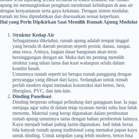
apung ini memungkinkan penghuni menikmati kehidupan di atas air
dengan kenyamanan serta gaya kekinian. Dengan sistem modular,
rumah ini bisa dipindahkan dan disesuaikan sesuai keperluan.
Hal yang Perlu Dipikirkan Saat Memilih Rumah Apung Modular
Struktur Kedap Air
Sebagaimana diketahui, rumah apung adalah tempat tinggal
yang berada di daerah perairan seperti pesisir, danau, sungai,
atau rawa. Artinya, bagian dasar bangunan akan terus
bersinggungan dengan air. Maka dari itu penting memilih
struktur yang tahan lama dan kuat walaupun selalu dalam
kondisi basah.
Umumnya rumah seperti ini berupa rumah panggung dengan
penyangga yang dibuat dari kayu. Sedangkan untuk rumah
prefab modern dapat memakai konstruksi dari beton, besi,
fiberglass, PVC, dan lain-lain.
Dinding Panelisasi
Dinding berperan sebagai pelindung dari gangguan luar. Ia juga
menjaga agar suhu di dalam tetap nyaman meski suhu luar tidak
menentu. Material yang kerap digunakan dalam pembuatan
rumah apung umumnya sama dengan bahan pembentuk lainnya.
Kayu menjadi bahan paling lazim digunakan. Jadi tidak heran
bila banyak rumah apung tradisional yang memakai papan kayu
untuk dinding. Untuk tampilan yang lebih modern, beton bisa