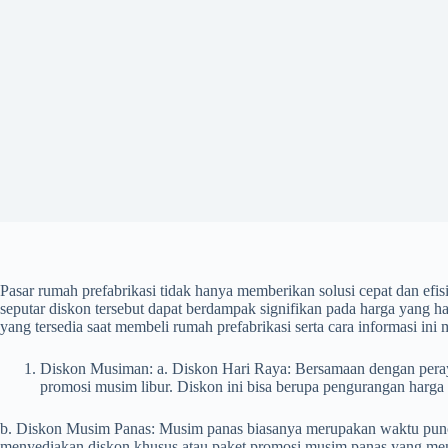
Pasar rumah prefabrikasi tidak hanya memberikan solusi cepat dan efi
seputar diskon tersebut dapat berdampak signifikan pada harga yang h
yang tersedia saat membeli rumah prefabrikasi serta cara informasi 
Diskon Musiman: a. Diskon Hari Raya: Bersamaan dengan peraya
promosi musim libur. Diskon ini bisa berupa pengurangan harga l
b. Diskon Musim Panas: Musim panas biasanya merupakan waktu puncak a
menyediakan diskon khusus atau paket promosi musim panas yang menc