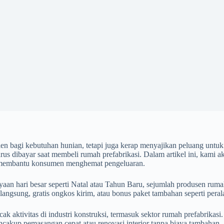
sien bagi kebutuhan hunian, tetapi juga kerap menyajikan peluang unt
arus dibayar saat membeli rumah prefabrikasi. Dalam artikel ini, kam
ini membantu konsumen menghemat pengeluaran.
an hari besar seperti Natal atau Tahun Baru, sejumlah produsen ruma
angsung, gratis ongkos kirim, atau bonus paket tambahan seperti perala
ktivitas di industri konstruksi, termasuk sektor rumah prefabrikasi.
akup pemasangan cepat atau renovasi interior tanpa biaya tambahan.