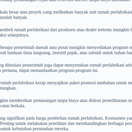
la besar atau proyek yang melibatkan banyak unit rumah prefabrikasi 
 jumlah banyak.
eli rumah prefabrikasi dari produsen atau dealer tertentu mungkin be
ksi selanjutnya.
eberapa pemerintah daerah atau pusat mungkin menyediakan program sub
ti bantuan dana langsung, insentif pajak, atau subsidi untuk bahan b
g diinisiasi pemerintah juga dapat menyertakan rumah prefabrikasi 
umah pertama, dapat memanfaatkan program-program ini.
mah prefabrikasi kerap menyajikan paket promosi tambahan untuk mena
ntungkan.
ngkin memberikan pemasangan tanpa biaya atau diskon pemeliharaan s
atan berkala.
 signifikan pada harga pembelian rumah prefabrikasi. Konsumen yang
a. Penting untuk melakukan penelitian dan membandingkan berbagai 
n untuk kebutuhan perumahan mereka.