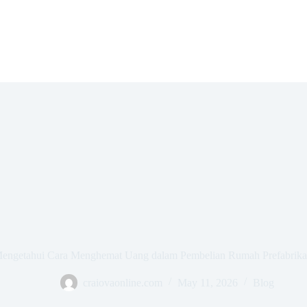
engetahui Cara Menghemat Uang dalam Pembelian Rumah Prefabrika
craiovaonline.com
May 11, 2026
Blog