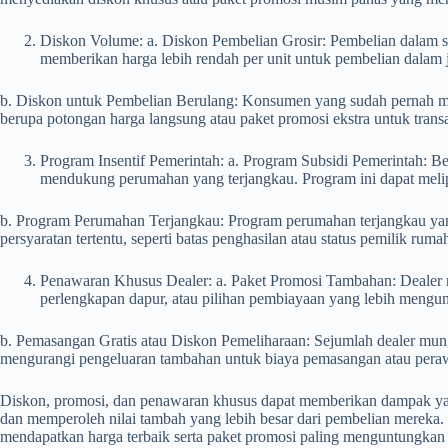
Diskon Volume: a. Diskon Pembelian Grosir: Pembelian dalam ska
memberikan harga lebih rendah per unit untuk pembelian dalam
b. Diskon untuk Pembelian Berulang: Konsumen yang sudah pernah memb
berupa potongan harga langsung atau paket promosi ekstra untuk transa
Program Insentif Pemerintah: a. Program Subsidi Pemerintah: B
mendukung perumahan yang terjangkau. Program ini dapat melipu
b. Program Perumahan Terjangkau: Program perumahan terjangkau yan
persyaratan tertentu, seperti batas penghasilan atau status pemilik r
Penawaran Khusus Dealer: a. Paket Promosi Tambahan: Dealer ru
perlengkapan dapur, atau pilihan pembiayaan yang lebih mengu
b. Pemasangan Gratis atau Diskon Pemeliharaan: Sejumlah dealer mu
mengurangi pengeluaran tambahan untuk biaya pemasangan atau peraw
Diskon, promosi, dan penawaran khusus dapat memberikan dampak yang
dan memperoleh nilai tambah yang lebih besar dari pembelian merek
mendapatkan harga terbaik serta paket promosi paling menguntungka