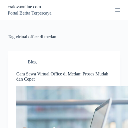
S
craiovaonline.com
k
Portal Berita Terpercaya
i
p
t
o
c
Tag
virtual office di medan
o
n
t
e
n
Blog
t
Cara Sewa Virtual Office di Medan: Proses Mudah
dan Cepat