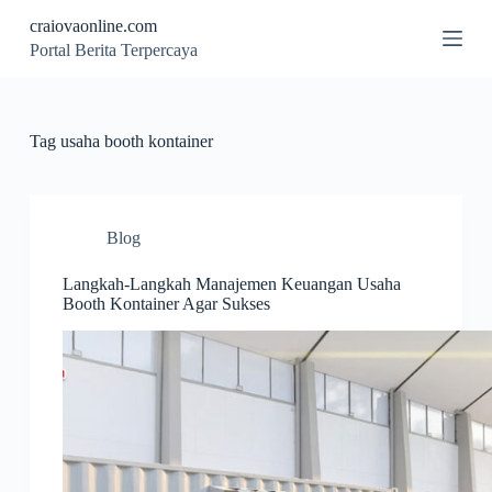
S
craiovaonline.com
k
Portal Berita Terpercaya
i
p
t
o
c
Tag
usaha booth kontainer
o
n
t
e
n
Blog
t
Langkah-Langkah Manajemen Keuangan Usaha
Booth Kontainer Agar Sukses