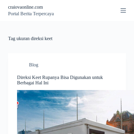
S
craiovaonline.com
k
Portal Berita Terpercaya
i
p
t
o
c
Tag
ukuran direksi keet
o
n
t
e
n
Blog
t
Direksi Keet Rupanya Bisa Digunakan untuk
Berbagai Hal Ini