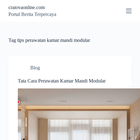
S
craiovaonline.com
k
Portal Berita Terpercaya
i
p
t
o
c
Tag
tips perawatan kamar mandi modular
o
n
t
e
n
Blog
t
Tata Cara Perawatan Kamar Mandi Modular