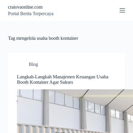
S
craiovaonline.com
k
Portal Berita Terpercaya
i
p
t
o
c
Tag
mengelola usaha booth kontainer
o
n
t
e
n
Blog
t
Langkah-Langkah Manajemen Keuangan Usaha
Booth Kontainer Agar Sukses