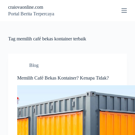
S
craiovaonline.com
k
Portal Berita Terpercaya
i
p
t
o
c
Tag
memilih café bekas kontainer terbaik
o
n
t
e
n
Blog
t
Memilih Café Bekas Kontainer? Kenapa Tidak?