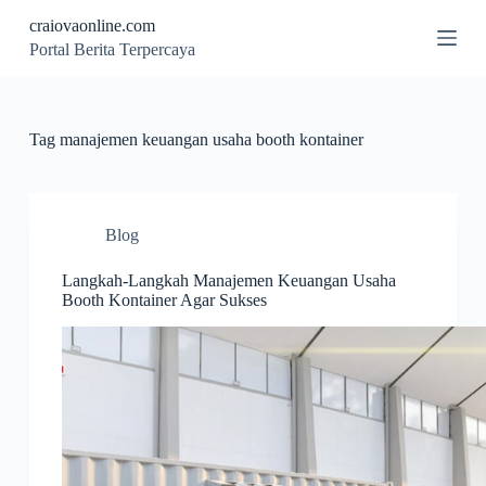
S
craiovaonline.com
k
Portal Berita Terpercaya
i
p
t
o
c
Tag
manajemen keuangan usaha booth kontainer
o
n
t
e
n
Blog
t
Langkah-Langkah Manajemen Keuangan Usaha
Booth Kontainer Agar Sukses