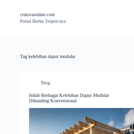
S
k
craiovaonline.com
i
Portal Berita Terpercaya
p
t
o
c
o
n
t
Tag
kelebihan dapur modular
e
n
t
Blog
Inilah Berbagai Kelebihan Dapur Modular
Dibanding Konvensional