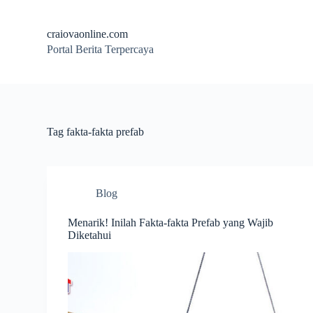
S
k
craiovaonline.com
i
Portal Berita Terpercaya
p
t
o
c
o
n
t
Tag
fakta-fakta prefab
e
n
t
Blog
Menarik! Inilah Fakta-fakta Prefab yang Wajib
Diketahui