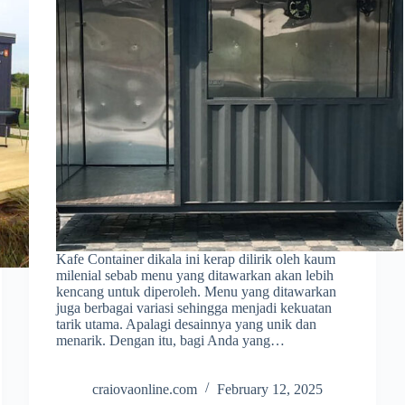
Kafe Container dikala ini kerap dilirik oleh kaum
milenial sebab menu yang ditawarkan akan lebih
kencang untuk diperoleh. Menu yang ditawarkan
juga berbagai variasi sehingga menjadi kekuatan
tarik utama. Apalagi desainnya yang unik dan
menarik. Dengan itu, bagi Anda yang…
craiovaonline.com
February 12, 2025