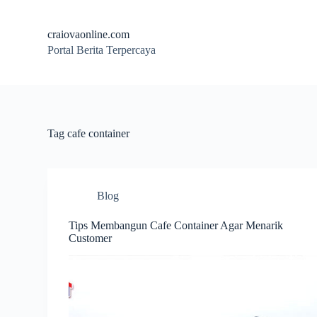
S
k
craiovaonline.com
i
Portal Berita Terpercaya
p
t
o
c
o
n
t
Tag
cafe container
e
n
t
Blog
Tips Membangun Cafe Container Agar Menarik
Customer