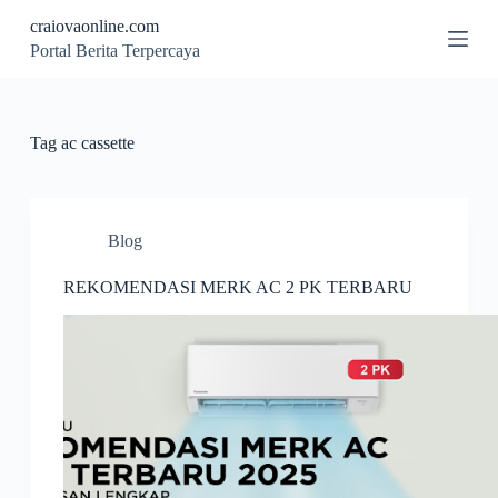
S
craiovaonline.com
k
Portal Berita Terpercaya
i
p
t
o
c
Tag
ac cassette
o
n
t
e
n
Blog
t
REKOMENDASI MERK AC 2 PK TERBARU