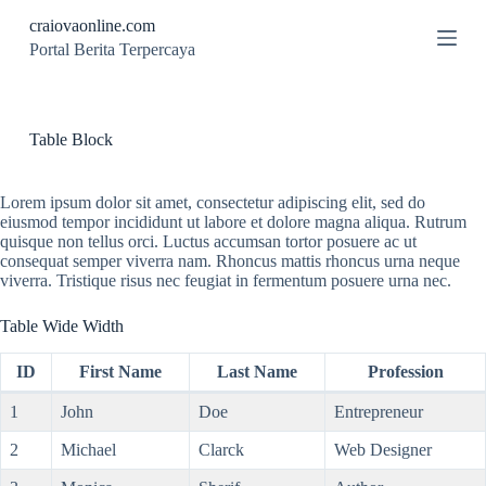
S
craiovaonline.com
k
Portal Berita Terpercaya
i
p
t
o
c
Table Block
o
n
t
Lorem ipsum dolor sit amet, consectetur adipiscing elit, sed do
e
eiusmod tempor incididunt ut labore et dolore magna aliqua. Rutrum
n
quisque non tellus orci. Luctus accumsan tortor posuere ac ut
t
consequat semper viverra nam. Rhoncus mattis rhoncus urna neque
viverra. Tristique risus nec feugiat in fermentum posuere urna nec.
Table Wide Width
ID
First Name
Last Name
Profession
1
John
Doe
Entrepreneur
2
Michael
Clarck
Web Designer