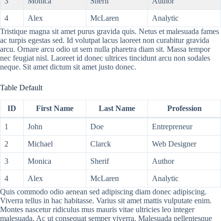
3
Monica
Sherif
Author
4
Alex
McLaren
Analytic
Tristique magna sit amet purus gravida quis. Netus et malesuada fames
ac turpis egestas sed. Id volutpat lacus laoreet non curabitur gravida
arcu. Ornare arcu odio ut sem nulla pharetra diam sit. Massa tempor
nec feugiat nisl. Laoreet id donec ultrices tincidunt arcu non sodales
neque. Sit amet dictum sit amet justo donec.
Table Default
ID
First Name
Last Name
Profession
1
John
Doe
Entrepreneur
2
Michael
Clarck
Web Designer
3
Monica
Sherif
Author
4
Alex
McLaren
Analytic
Quis commodo odio aenean sed adipiscing diam donec adipiscing.
Viverra tellus in hac habitasse. Varius sit amet mattis vulputate enim.
Montes nascetur ridiculus mus mauris vitae ultricies leo integer
malesuada. Ac ut consequat semper viverra. Malesuada pellentesque