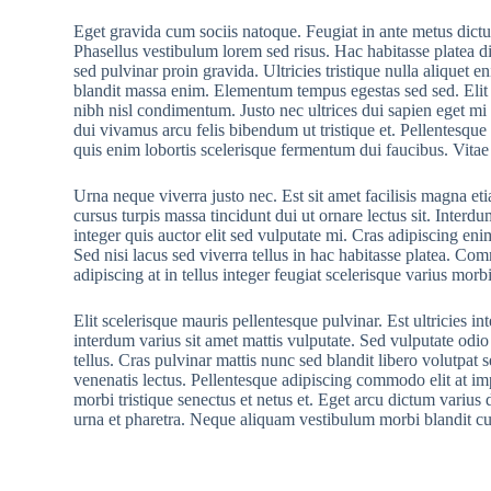
Eget gravida cum sociis natoque. Feugiat in ante metus dic
Phasellus vestibulum lorem sed risus. Hac habitasse platea di
sed pulvinar proin gravida. Ultricies tristique nulla aliquet 
blandit massa enim. Elementum tempus egestas sed sed. Elit 
nibh nisl condimentum. Justo nec ultrices dui sapien eget mi 
dui vivamus arcu felis bibendum ut tristique et. Pellentesque
quis enim lobortis scelerisque fermentum dui faucibus. Vitae
Urna neque viverra justo nec. Est sit amet facilisis magna et
cursus turpis massa tincidunt dui ut ornare lectus sit. Interdu
integer quis auctor elit sed vulputate mi. Cras adipiscing eni
Sed nisi lacus sed viverra tellus in hac habitasse platea. C
adipiscing at in tellus integer feugiat scelerisque varius morb
Elit scelerisque mauris pellentesque pulvinar. Est ultricies in
interdum varius sit amet mattis vulputate. Sed vulputate odio
tellus. Cras pulvinar mattis nunc sed blandit libero volutpat 
venenatis lectus. Pellentesque adipiscing commodo elit at im
morbi tristique senectus et netus et. Eget arcu dictum varius
urna et pharetra. Neque aliquam vestibulum morbi blandit cursu