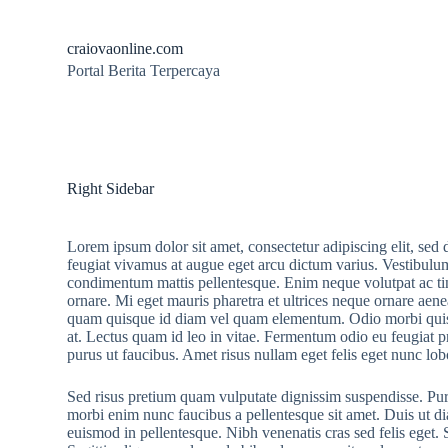
S
k
craiovaonline.com
i
Portal Berita Terpercaya
p
t
o
c
o
n
t
Right Sidebar
e
n
t
Lorem ipsum dolor sit amet, consectetur adipiscing elit, sed
feugiat vivamus at augue eget arcu dictum varius. Vestibulum 
condimentum mattis pellentesque. Enim neque volutpat ac tin
ornare. Mi eget mauris pharetra et ultrices neque ornare aenea
quam quisque id diam vel quam elementum. Odio morbi quis 
at. Lectus quam id leo in vitae. Fermentum odio eu feugiat pr
purus ut faucibus. Amet risus nullam eget felis eget nunc lob
Sed risus pretium quam vulputate dignissim suspendisse. Puru
morbi enim nunc faucibus a pellentesque sit amet. Duis ut d
euismod in pellentesque. Nibh venenatis cras sed felis eget. 