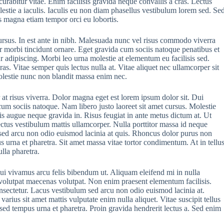
abitur vitae. Enim facilisis gravida neque convallis a cras. Lectus
lestie a iaculis. Iaculis eu non diam phasellus vestibulum lorem sed. Se
s magna etiam tempor orci eu lobortis.
ursus. In est ante in nibh. Malesuada nunc vel risus commodo viverra
 morbi tincidunt ornare. Eget gravida cum sociis natoque penatibus et
r adipiscing. Morbi leo urna molestie at elementum eu facilisis sed.
cras. Vitae semper quis lectus nulla at. Vitae aliquet nec ullamcorper sit
molestie nunc non blandit massa enim nec.
r at risus viverra. Dolor magna eget est lorem ipsum dolor sit. Dui
cum sociis natoque. Nam libero justo laoreet sit amet cursus. Molestie
 augue neque gravida in. Risus feugiat in ante metus dictum at. Ut
lectus vestibulum mattis ullamcorper. Nulla porttitor massa id neque
sed arcu non odio euismod lacinia at quis. Rhoncus dolor purus non
urna et pharetra. Sit amet massa vitae tortor condimentum. At in tellu
lla pharetra.
Dui vivamus arcu felis bibendum ut. Aliquam eleifend mi in nulla
 volutpat maecenas volutpat. Non enim praesent elementum facilisis.
onsectetur. Lacus vestibulum sed arcu non odio euismod lacinia at.
rius sit amet mattis vulputate enim nulla aliquet. Vitae suscipit tellus
ed tempus urna et pharetra. Proin gravida hendrerit lectus a. Sed enim