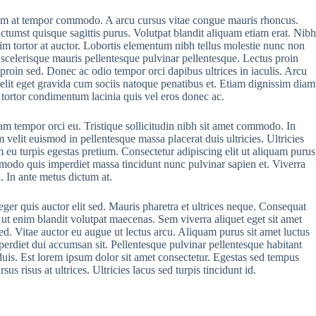
tum at tempor commodo. A arcu cursus vitae congue mauris rhoncus.
ctumst quisque sagittis purus. Volutpat blandit aliquam etiam erat. Nib
enim tortor at auctor. Lobortis elementum nibh tellus molestie nunc non
scelerisque mauris pellentesque pulvinar pellentesque. Lectus proin
proin sed. Donec ac odio tempor orci dapibus ultrices in iaculis. Arcu
 elit eget gravida cum sociis natoque penatibus et. Etiam dignissim diam
 tortor condimentum lacinia quis vel eros donec ac.
iam tempor orci eu. Tristique sollicitudin nibh sit amet commodo. In
m velit euismod in pellentesque massa placerat duis ultricies. Ultricies
m eu turpis egestas pretium. Consectetur adipiscing elit ut aliquam purus
ommodo quis imperdiet massa tincidunt nunc pulvinar sapien et. Viverra
i. In ante metus dictum at.
teger quis auctor elit sed. Mauris pharetra et ultrices neque. Consequat
 ut enim blandit volutpat maecenas. Sem viverra aliquet eget sit amet
sed. Vitae auctor eu augue ut lectus arcu. Aliquam purus sit amet luctus
perdiet dui accumsan sit. Pellentesque pulvinar pellentesque habitant
 duis. Est lorem ipsum dolor sit amet consectetur. Egestas sed tempus
s risus at ultrices. Ultricies lacus sed turpis tincidunt id.