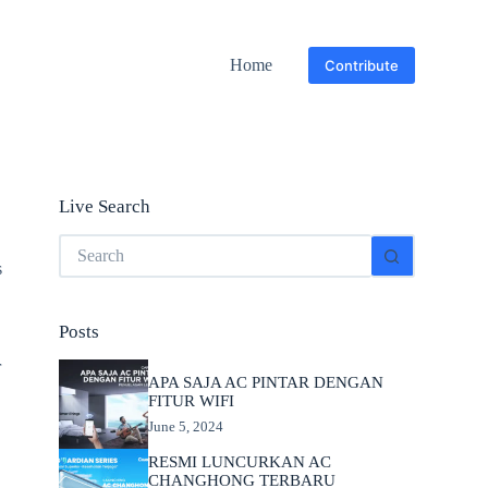
Home
Contribute
Live Search
No
results
s
Posts
r
APA SAJA AC PINTAR DENGAN
FITUR WIFI
June 5, 2024
RESMI LUNCURKAN AC
CHANGHONG TERBARU