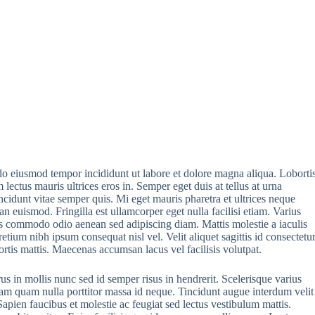
 do eiusmod tempor incididunt ut labore et dolore magna aliqua. Loborti
lectus mauris ultrices eros in. Semper eget duis at tellus at urna
cidunt vitae semper quis. Mi eget mauris pharetra et ultrices neque
n euismod. Fringilla est ullamcorper eget nulla facilisi etiam. Varius
commodo odio aenean sed adipiscing diam. Mattis molestie a iaculis
etium nibh ipsum consequat nisl vel. Velit aliquet sagittis id consectetu
ortis mattis. Maecenas accumsan lacus vel facilisis volutpat.
s in mollis nunc sed id semper risus in hendrerit. Scelerisque varius
iam quam nulla porttitor massa id neque. Tincidunt augue interdum velit
Sapien faucibus et molestie ac feugiat sed lectus vestibulum mattis.