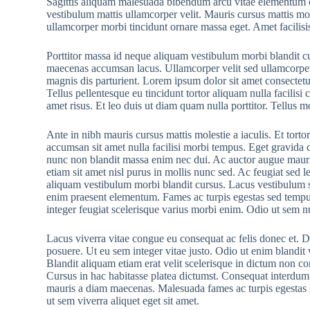
Sagittis aliquam malesuada bibendum arcu vitae elementum cur
vestibulum mattis ullamcorper velit. Mauris cursus mattis mo
ullamcorper morbi tincidunt ornare massa eget. Amet facilisi
Porttitor massa id neque aliquam vestibulum morbi blandit c
maecenas accumsan lacus. Ullamcorper velit sed ullamcorper
magnis dis parturient. Lorem ipsum dolor sit amet consectetu
Tellus pellentesque eu tincidunt tortor aliquam nulla facilisi 
amet risus. Et leo duis ut diam quam nulla porttitor. Tellus 
Ante in nibh mauris cursus mattis molestie a iaculis. Et torto
accumsan sit amet nulla facilisi morbi tempus. Eget gravida 
nunc non blandit massa enim nec dui. Ac auctor augue mauris
etiam sit amet nisl purus in mollis nunc sed. Ac feugiat sed 
aliquam vestibulum morbi blandit cursus. Lacus vestibulum 
enim praesent elementum. Fames ac turpis egestas sed tempus 
integer feugiat scelerisque varius morbi enim. Odio ut sem nu
Lacus viverra vitae congue eu consequat ac felis donec et. 
posuere. Ut eu sem integer vitae justo. Odio ut enim blandit
Blandit aliquam etiam erat velit scelerisque in dictum non c
Cursus in hac habitasse platea dictumst. Consequat interdum va
mauris a diam maecenas. Malesuada fames ac turpis egestas s
ut sem viverra aliquet eget sit amet.