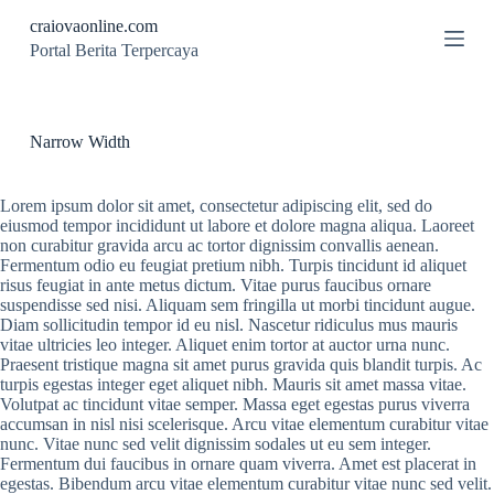
S
craiovaonline.com
k
Portal Berita Terpercaya
i
p
t
o
c
Narrow Width
o
n
t
Lorem ipsum dolor sit amet, consectetur adipiscing elit, sed do
e
eiusmod tempor incididunt ut labore et dolore magna aliqua. Laoreet
n
non curabitur gravida arcu ac tortor dignissim convallis aenean.
t
Fermentum odio eu feugiat pretium nibh. Turpis tincidunt id aliquet
risus feugiat in ante metus dictum. Vitae purus faucibus ornare
suspendisse sed nisi. Aliquam sem fringilla ut morbi tincidunt augue.
Diam sollicitudin tempor id eu nisl. Nascetur ridiculus mus mauris
vitae ultricies leo integer. Aliquet enim tortor at auctor urna nunc.
Praesent tristique magna sit amet purus gravida quis blandit turpis. Ac
turpis egestas integer eget aliquet nibh. Mauris sit amet massa vitae.
Volutpat ac tincidunt vitae semper. Massa eget egestas purus viverra
accumsan in nisl nisi scelerisque. Arcu vitae elementum curabitur vitae
nunc. Vitae nunc sed velit dignissim sodales ut eu sem integer.
Fermentum dui faucibus in ornare quam viverra. Amet est placerat in
egestas. Bibendum arcu vitae elementum curabitur vitae nunc sed velit.