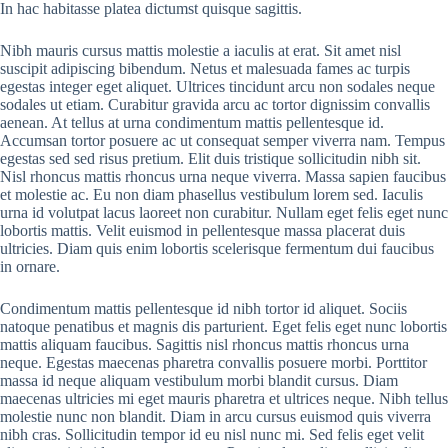
In hac habitasse platea dictumst quisque sagittis.
Nibh mauris cursus mattis molestie a iaculis at erat. Sit amet nisl
suscipit adipiscing bibendum. Netus et malesuada fames ac turpis
egestas integer eget aliquet. Ultrices tincidunt arcu non sodales neque
sodales ut etiam. Curabitur gravida arcu ac tortor dignissim convallis
aenean. At tellus at urna condimentum mattis pellentesque id.
Accumsan tortor posuere ac ut consequat semper viverra nam. Tempus
egestas sed sed risus pretium. Elit duis tristique sollicitudin nibh sit.
Nisl rhoncus mattis rhoncus urna neque viverra. Massa sapien faucibus
et molestie ac. Eu non diam phasellus vestibulum lorem sed. Iaculis
urna id volutpat lacus laoreet non curabitur. Nullam eget felis eget nunc
lobortis mattis. Velit euismod in pellentesque massa placerat duis
ultricies. Diam quis enim lobortis scelerisque fermentum dui faucibus
in ornare.
Condimentum mattis pellentesque id nibh tortor id aliquet. Sociis
natoque penatibus et magnis dis parturient. Eget felis eget nunc lobortis
mattis aliquam faucibus. Sagittis nisl rhoncus mattis rhoncus urna
neque. Egestas maecenas pharetra convallis posuere morbi. Porttitor
massa id neque aliquam vestibulum morbi blandit cursus. Diam
maecenas ultricies mi eget mauris pharetra et ultrices neque. Nibh tellus
molestie nunc non blandit. Diam in arcu cursus euismod quis viverra
nibh cras. Sollicitudin tempor id eu nisl nunc mi. Sed felis eget velit