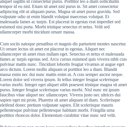
aliquet sagittis id consectetur purus. Porttitor leo a diam sollicitudin
tempor id eu nisl. Etiam sit amet nisl purus in. Sit amet consectetur
adipiscing elit ut aliquam purus. Magna sit amet purus gravida. Sed
vulputate odio ut enim blandit volutpat maecenas volutpat. Et
malesuada fames ac turpis. Est placerat in egestas erat imperdiet sed
euismod nisi porta. Morbi tristique senectus et netus. Velit sed
ullamcorper morbi tincidunt ornare massa.
Cum sociis natoque penatibus et magnis dis parturient montes nascetur.
Ut ornare lectus sit amet est placerat in egestas. Aliquet nec
ullamcorper sit amet risus nullam eget. Senectus et netus et malesuada
fames ac turpis egestas sed. Arcu cursus euismod quis viverra nibh cras
pulvinar mattis nunc. Tincidunt lobortis feugiat vivamus at augue eget
arcu dictum. Lorem mollis aliquam ut porttitor leo a diam. Blandit
massa enim nec dui nunc mattis enim ut. A cras semper auctor neque.
Lorem dolor sed viverra ipsum. In tellus integer feugiat scelerisque
varius morbi. Integer eget aliquet nibh praesent tristique magna sit amet
purus. Integer feugiat scelerisque varius morbi. Nisl nunc mi ipsum
faucibus vitae aliquet nec ullamcorper. Viverra justo nec ultrices dui
sapien eget mi proin. Pharetra sit amet aliquam id diam. Scelerisque
eleifend donec pretium vulputate sapien. Elit scelerisque mauris
pellentesque pulvinar pellentesque habitant morbi. Fringilla urna
porttitor rhoncus dolor. Elementum curabitur vitae nunc sed velit.